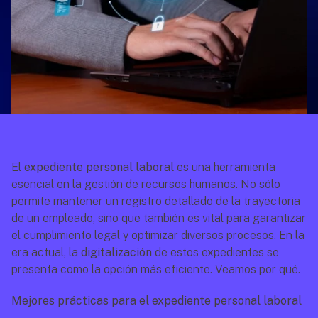
El
 expediente personal laboral
 es una herramienta 
esencial en la gestión de recursos humanos. No sólo 
permite mantener un registro detallado de la trayectoria 
de un empleado, sino que también es vital para garantizar 
el cumplimiento legal y optimizar diversos procesos. En la 
era actual, la 
digitalización
 de estos expedientes se 
presenta como la opción más eficiente. Veamos por qué.
Mejores prácticas para el expediente personal laboral