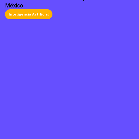
México
Inteligencia Artificial
La plataforma líder en México de cumplimiento 
laboral.
Información
Mapa de Sitio
Contacto
Soporte
Home
FAQ