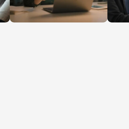
os
enes a construir el
atinoamérica.
l)