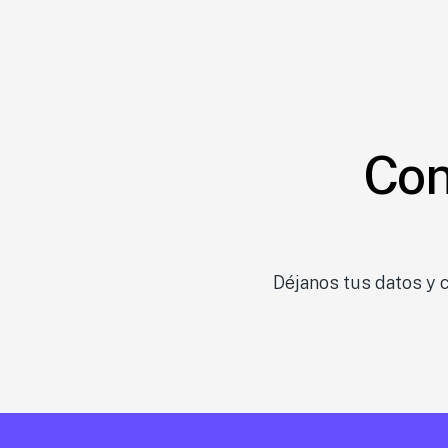
Crecimiento acelerado y ownershi
Trabajo flexible y enfocado en res
Cultura ágil
Con
Déjanos tus datos y 