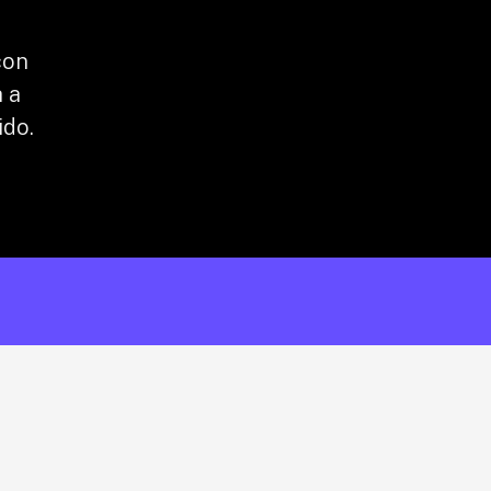
on 
 a 
ido.