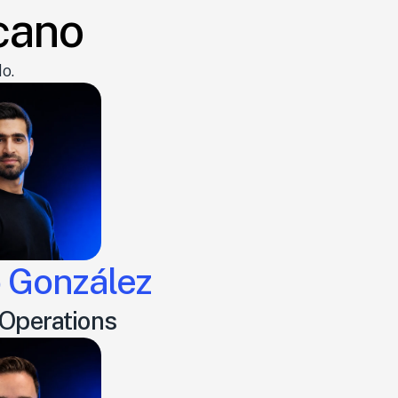
cano
o.
 González
 Operations