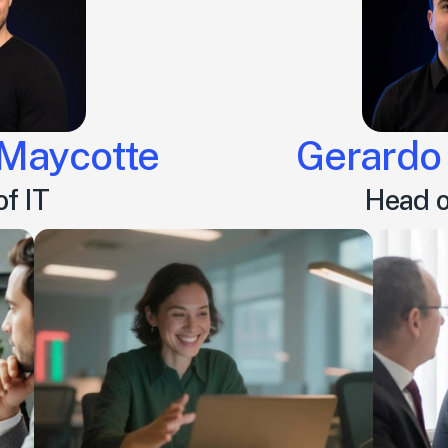
 Maycotte
Gerardo
f IT
Head o