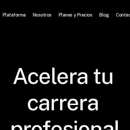
Plataforma
Nosotros
Planes y Precios
Blog
Conta
Acelera tu 
carrera 
profesional