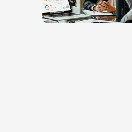
Tu carrera en Sora
Qué ofrecem
En Sora no vienes a ejecutar tareas, vi
futuro del cumplimiento laboral en L
Impacto en miles de empresas
Tecnología con propósito (IA + lega