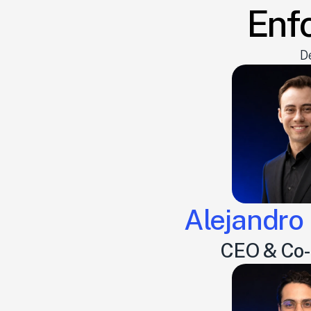
Enf
D
Alejandro
CEO & Co