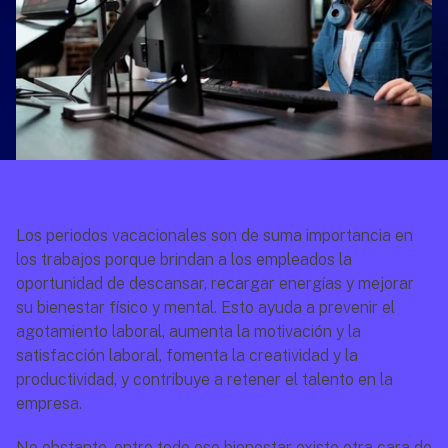
Los periodos vacacionales son de suma importancia en 
los trabajos porque brindan a los empleados la 
oportunidad de descansar, recargar energías y mejorar 
su bienestar físico y mental. Esto ayuda a prevenir el 
agotamiento laboral, aumenta la motivación y la 
satisfacción laboral, fomenta la creatividad y la 
productividad, y contribuye a retener el talento en la 
empresa.
No obstante, entre todo ese bienestar existe otra cara de 