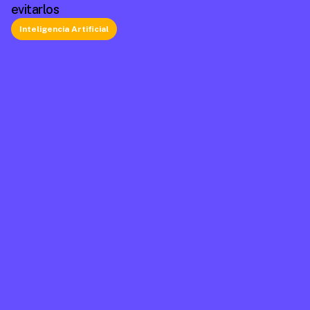
evitarlos
Inteligencia Artificial
La plataforma líder en México de cumplimiento 
laboral.
Información
Mapa de Sitio
Contacto
Soporte
Home
FAQ