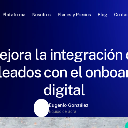
Plataforma
Nosotros
Planes y Precios
Blog
Conta
jora la integración
eados con el onboa
digital
Eugenio González
Equipo de Sora