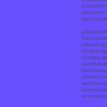
que pueden c
documentació
que los empl
¿Quieres sab
Tras una ardu
onboarding d
eficiente, s
Con 
Sora
, l
nuevos emple
documentos, 
Además, la p
permite una 
experiencia 
recursos hu