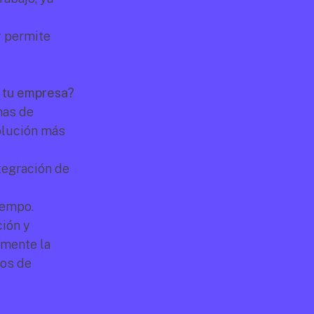
 permite 
a tu empresa?
as de 
olución más 
egración de 
empo. 
ión y 
mente la 
os de 