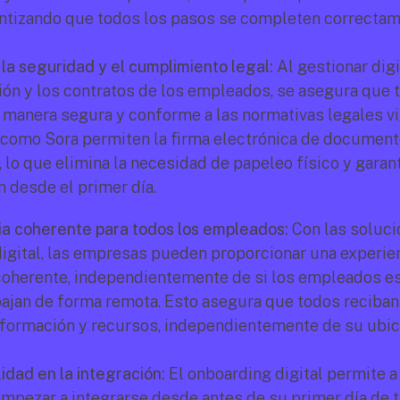
antizando que todos los pasos se completen correctam
 la seguridad y el cumplimiento legal:
 Al gestionar digi
n y los contratos de los empleados, se asegura que t
manera segura y conforme a las normativas legales vig
como Sora permiten la firma electrónica de document
, lo que elimina la necesidad de papeleo físico y garant
 desde el primer día. 
ia coherente para todos los empleados:
 Con las soluci
igital, las empresas pueden proporcionar una experien
coherente, independientemente de si los empleados est
abajan de forma remota. Esto asegura que todos reciban
nformación y recursos, independientemente de su ubic
idad en la integración:
 El onboarding digital permite a 
pezar a integrarse desde antes de su primer día de tr