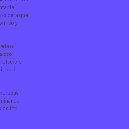
ar la 
io para que 
omiso y 
ada o 
eados 
otación, 
ipos de 
mpresas 
minando 
dos los 