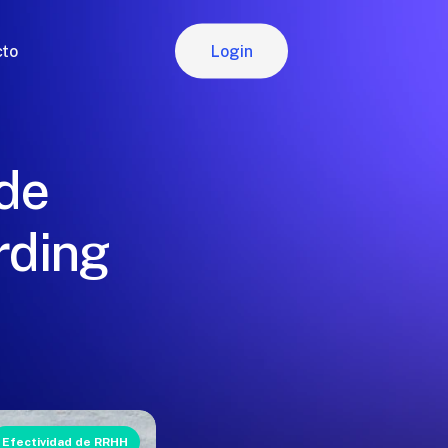
Login
cto
Login
 de
rding
Efectividad de RRHH