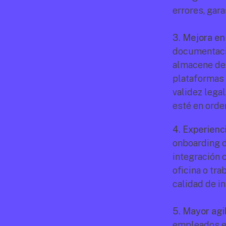
errores, gar
3. Mejora en
documentació
almacene de 
plataformas 
validez legal
esté en orden
4. Experienc
onboarding d
integración 
oficina o tr
calidad de i
5. Mayor agil
empleados em