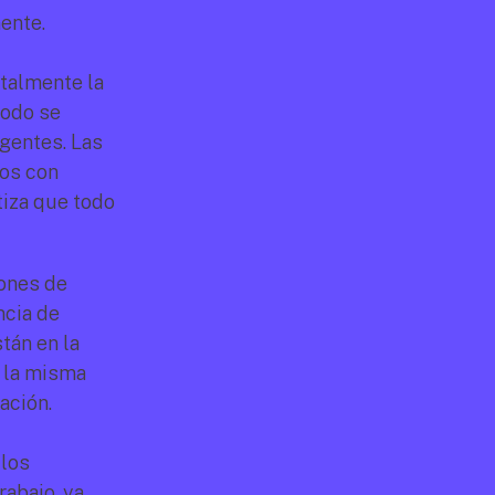
ente.
talmente la 
odo se 
entes. Las 
os con 
iza que todo 
ones de 
cia de 
án en la 
 la misma 
ación.
los 
abajo, ya 