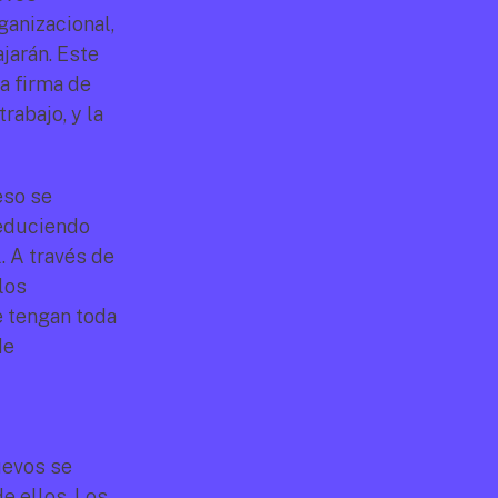
anizacional, 
arán. Este 
 firma de 
abajo, y la 
so se 
educiendo 
 A través de 
os 
 tengan toda 
e 
evos se 
 ellos. Los 