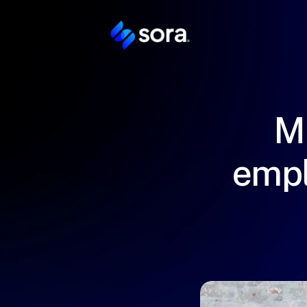
Me
empl