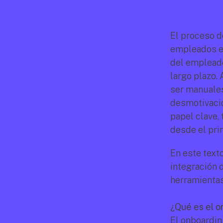
El proceso d
empleados en
del empleado
largo plazo.
ser manuales
desmotivació
papel clave,
desde el prim
En este text
integración 
herramienta
¿Qué es el o
El onboardin