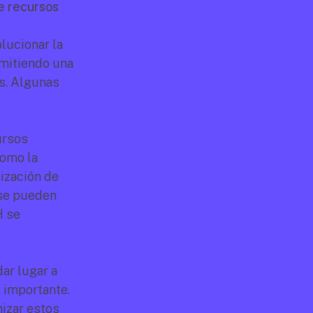
 recursos 
ucionar la 
itiendo una 
s. Algunas 
rsos 
omo la 
ización de 
se pueden 
 se 
r lugar a 
importante. 
izar estos 