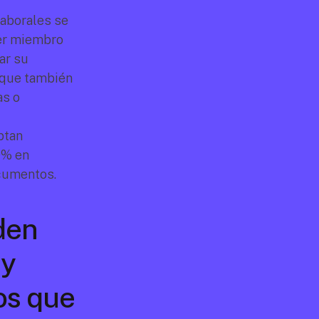
aborales se 
er miembro 
r su 
 que también 
s o 
tan 
% en 
cumentos.
en 
y 
s que 