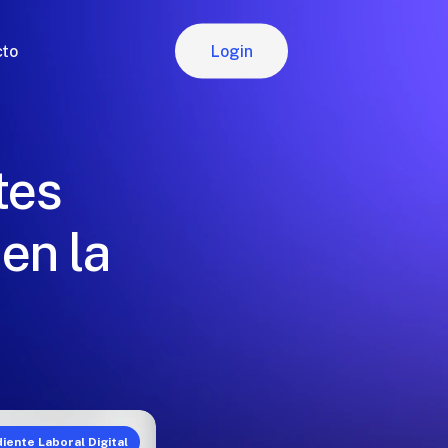
Login
cto
Login
tes
en la
iente Laboral Digital