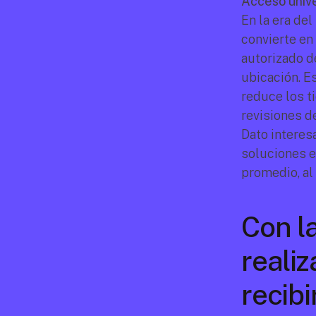
Acceso unive
En la era del
convierte en
autorizado d
ubicación. E
reduce los t
revisiones 
Dato interes
soluciones e
promedio, a
Con l
realiz
recib