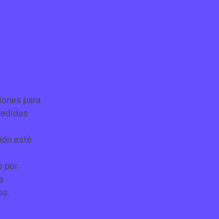
ones para 
edidas 
ón esté 
 por 
 
os.