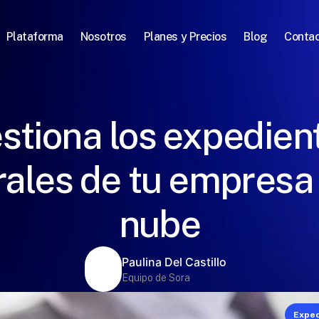
Plataforma
Nosotros
Planes y Precios
Blog
Conta
stiona los expedien
rales de tu empresa 
nube
Paulina Del Castillo
Equipo de Sora
Exped