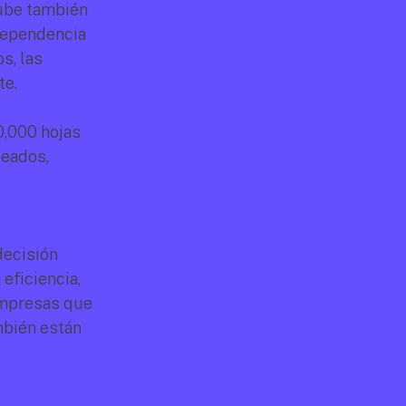
ube también 
dependencia 
, las 
te.
,000 hojas 
eados, 
ecisión 
ficiencia, 
mpresas que 
bién están 