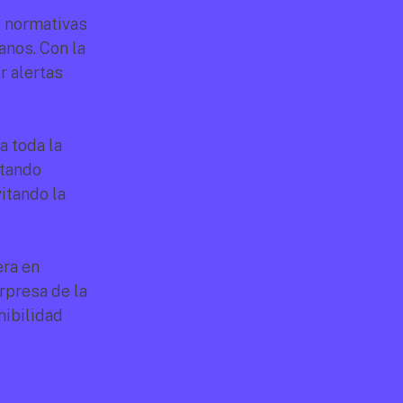
 normativas 
nos. Con la 
 alertas 
 toda la 
tando 
tando la 
ra en 
presa de la 
ibilidad 