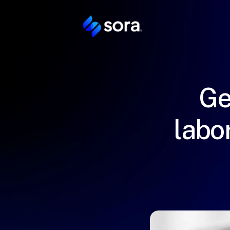
Ge
labo