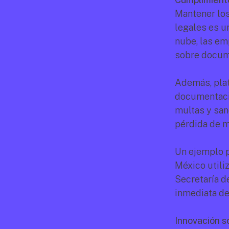
Mantener los
legales es u
nube, las em
sobre docume
Además, pla
documentació
multas y san
pérdida de m
Un ejemplo p
México utiliz
Secretaría de
inmediata de
Innovación s