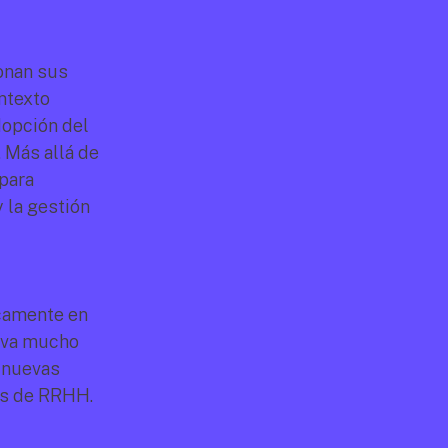
nan sus 
texto 
opción del 
 Más allá de 
para 
 la gestión 
camente en 
 va mucho 
 nuevas 
os de RRHH.