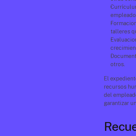
Currículum
empleado
Formacione
talleres 
Evaluacio
crecimient
Documentos
otros.
El expediente
recursos hum
del empleado
garantizar un
Recuer