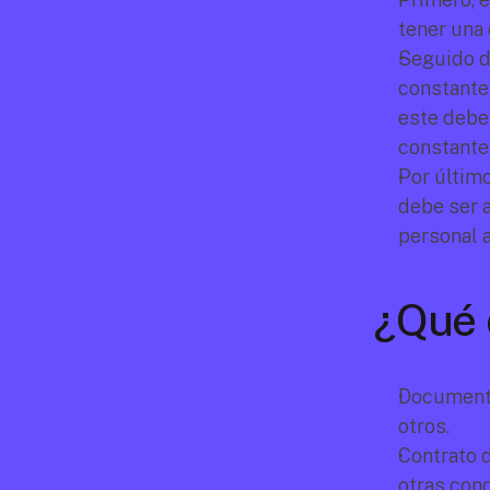
tener una 
Seguido d
constante
este debe 
constante 
Por último
debe ser a
personal a
¿Qué 
Documentos
otros.
Contrato d
otras cond