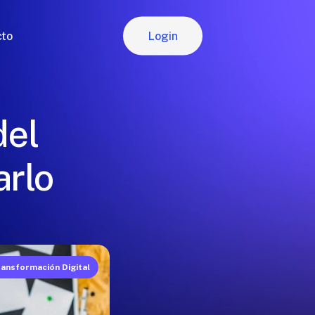
Login
cto
Login
del
arlo
ansformación Digital