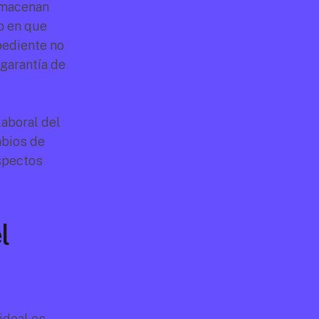
macenan 
 en que 
pediente no 
garantía de 
aboral del 
bios de 
spectos 
 
deal es 