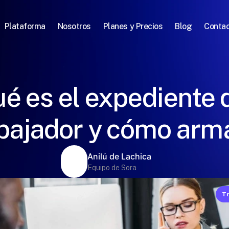
Plataforma
Nosotros
Planes y Precios
Blog
Conta
é es el expediente 
bajador y cómo arm
Anilú de Lachica
Equipo de Sora
Tr