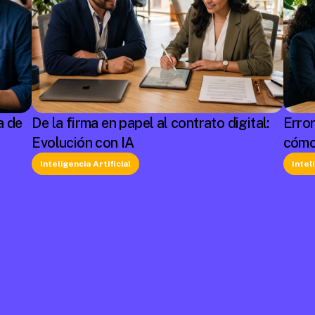
a de
De la firma en papel al contrato digital:
Erro
Evolución con IA
cómo
Inteligencia Artificial
Intel