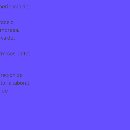
eriencia del 
sos o 
empresa.
va del 
.
misos, entre 
ración de 
oria laboral 
 de 