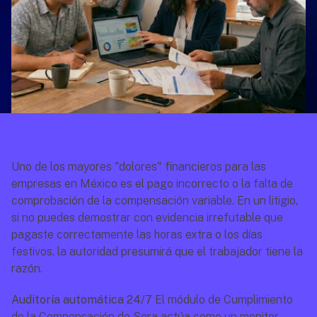
Uno de los mayores "dolores" financieros para las 
empresas en México es el pago incorrecto o la falta de 
comprobación de la compensación variable. En un litigio, 
si no puedes demostrar con evidencia irrefutable que 
pagaste correctamente las horas extra o los días 
festivos, la autoridad presumirá que el trabajador tiene la 
razón.
Auditoría automática 24/7
 El módulo de Cumplimiento 
de la Compensación de Sora actúa como un monitor 