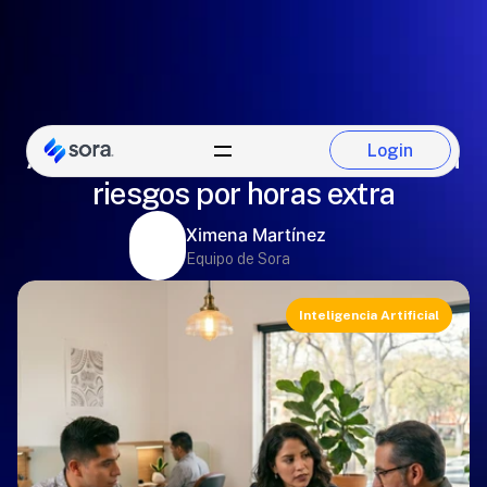
Auditoría de nómina con IA: Evita
Login
Login
riesgos por horas extra
Ximena Martínez
Equipo de Sora
Inteligencia Artificial