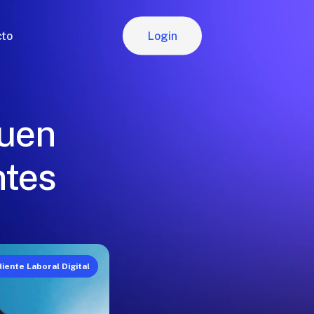
Login
cto
Login
buen
ntes
iente Laboral Digital