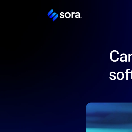
Car
sof