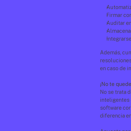
Automatiz
Firmar co
Auditar e
Almacenar
Integrars
Además, cump
resoluciones
en caso de i
¡No te quede
No se trata d
inteligentes 
software cor
diferencia en