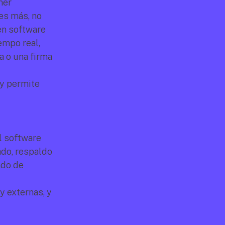
er 
s más, no 
en software 
mpo real, 
 o una firma 
y permite 
l software 
do, respaldo 
do de 
y externas, y 