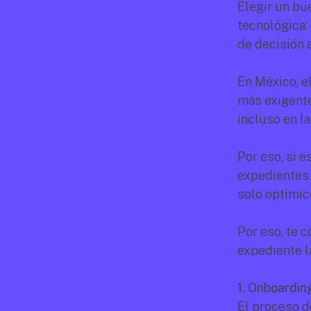
Elegir un bu
tecnológica: 
de decisión 
En México, e
más exigente,
incluso en l
Por eso, si 
expedientes 
solo optimic
Por eso, te 
expediente l
1. Onboardin
El proceso d