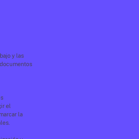
ajo y las 
s documentos 
s 
r el 
arcar la 
les.