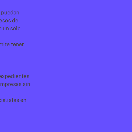
 puedan 
esos de 
 un solo 
ite tener 
expedientes 
empresas sin 
alistas en 