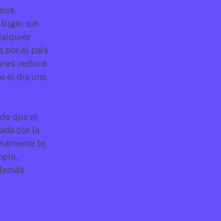
sus 
ugar, sin 
alquier 
 por el país.
res, reduce 
 el día uno.
de que el 
da por la 
ramente te 
mplo.
demás 