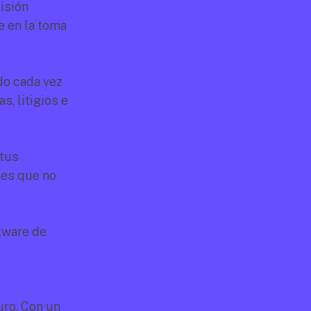
sión 
e en la toma 
o cada vez 
, litigios e 
tus 
es que no 
ware de 
ro. Con un 