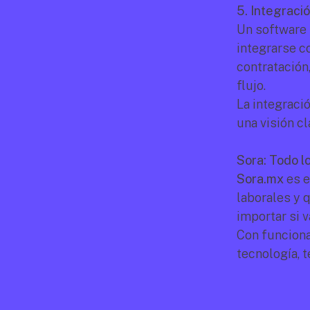
5. Integraci
Un software 
integrarse c
contratación
flujo.
La integració
una visión c
Sora: Todo l
Sora.mx
 es 
laborales y 
importar si 
Con funciona
tecnología, t