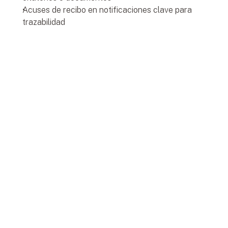
Acuses de recibo en notificaciones clave para 
trazabilidad
La plataforma líder en México de 
cumplimiento laboral.
Información