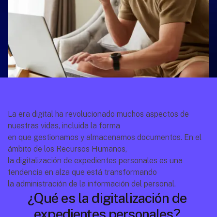
La era digital ha revolucionado muchos aspectos de 
nuestras vidas, incluida la forma
en que gestionamos y almacenamos documentos. En el 
ámbito de los Recursos Humanos,
la digitalización de expedientes personales es una 
tendencia en alza que está transformando
la administración de la información del personal. 
¿Qué es la digitalización de 
expedientes personales? 