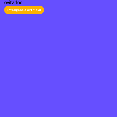
evitarlos
Inteligencia Artificial
La plataforma líder en México de cumplimiento 
laboral.
Información
Mapa de Sitio
Contacto
Soporte
Home
FAQ