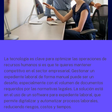
La tecnología es clave para optimizar las operaciones de 
recursos humanos si es que te quieres mantener 
competitivo en el sector empresarial. Gestionar un 
expediente laboral de forma manual puede ser un 
desafío, especialmente con el volumen de documentos 
requeridos por las normativas legales. La solución está 
en el uso de un software para expediente laboral, que 
permite digitalizar y automatizar procesos laborales, 
reduciendo riesgos, costos y tiempos.