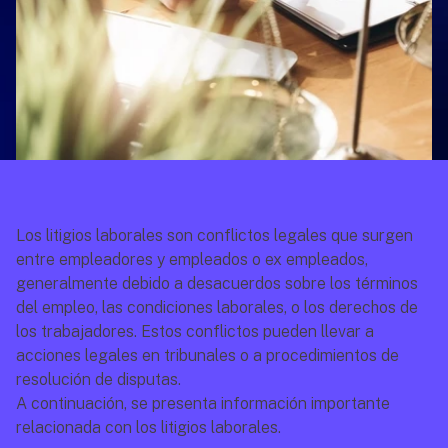
Los litigios laborales son conflictos legales que surgen 
entre empleadores y empleados o ex empleados, 
generalmente debido a desacuerdos sobre los términos 
del empleo, las condiciones laborales, o los derechos de 
los trabajadores. Estos conflictos pueden llevar a 
acciones legales en tribunales o a procedimientos de 
resolución de disputas.
A continuación, se presenta información importante 
relacionada con los litigios laborales.