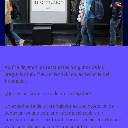
Aquí te dejamos las respuestas a algunas de las 
preguntas más frecuentes sobre el expediente del 
trabajador.
¿Qué es un expediente de un trabajador?
Un 
expediente de un trabajador
 es una colección de 
documentos que contiene información sobre un 
empleado, como su 
historial laboral
, rendimiento laboral 
y acciones disciplinarias. Es importante crear un 