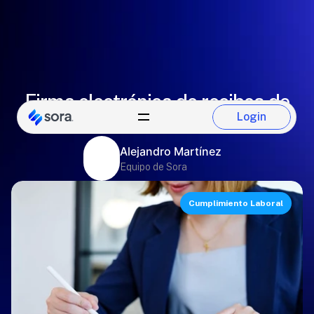
Firma electrónica de recibos de
Login
nómina: el futuro en firmas
Login
Alejandro Martínez
Equipo de Sora
Cumplimiento Laboral