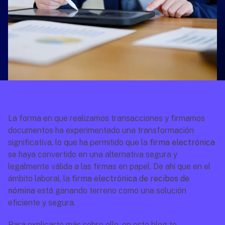
La forma en que realizamos transacciones y firmamos 
documentos ha experimentado una transformación 
significativa, lo que ha permitido que la 
firma electrónica
se haya convertido en una alternativa segura y 
legalmente válida a las firmas en papel. De ahí que en el 
ámbito laboral, la 
firma electrónica de recibos de 
nómina
 está ganando terreno como una solución 
eficiente y segura. 
Para explicarte más sobre ello, en este blog te 