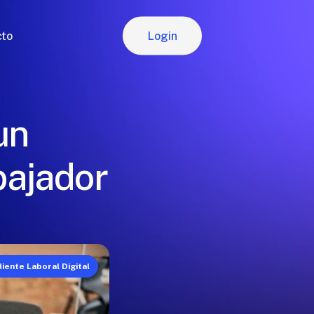
Login
cto
Login
un
bajador
iente Laboral Digital