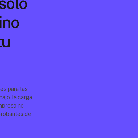
solo 
no 
u 
s para las 
jo, la carga 
mpresa no 
robantes de 