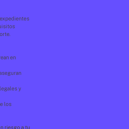
 expedientes 
isitos 
orte.
ean en 
aseguran 
egales y 
 los 
 riesgo a tu 