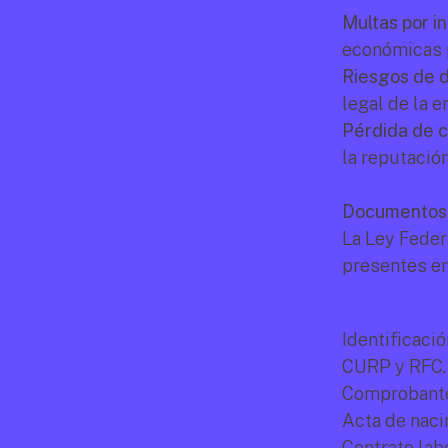
Multas por i
económicas p
Riesgos de 
legal de la 
Pérdida de c
la reputació
Documentos 
La Ley Feder
presentes en
Identificació
CURP y RFC.
Comprobante
Acta de naci
Contrato lab