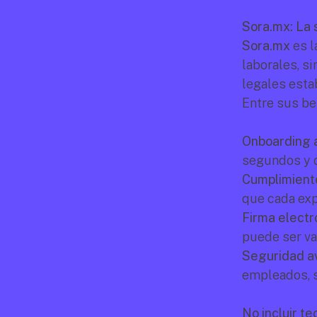
Sora.mx: La 
Sora.mx
 es 
laborales, s
legales esta
Entre sus be
Onboarding 
segundos y d
Cumplimiento
que cada exp
Firma electr
puede ser va
Seguridad a
empleados, s
No incluir te