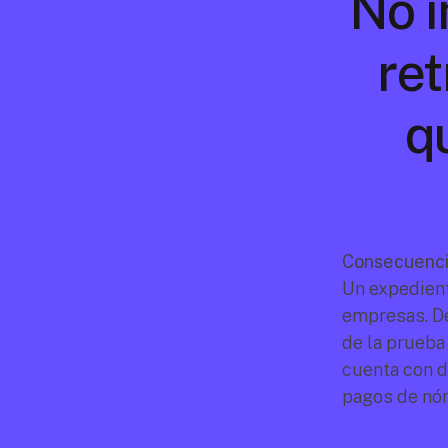
No i
ret
q
Consecuencia
Un expedient
empresas. De 
de la prueba 
cuenta con d
pagos de nóm