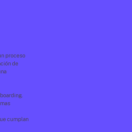
n proceso 
ción de 
na 
boarding.
rmas 
ue cumplan 