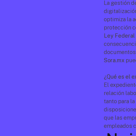
La gestión d
digitalizació
optimiza la a
Ley Federal 
consecuencia
Sora.mx
 pue
¿Qué es el e
El expedient
relación lab
tanto para l
disposicione
que las empr
empleados co