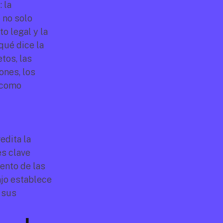
la 
no solo 
 legal y la 
protección contra riesgos jurídicos. En este artículo, abordaremos qué dice la 
os, las 
nes, los 
documentos esenciales que deben incluirse y cómo herramientas como 
dita la 
s clave 
ento de las 
jo establece 
sus 