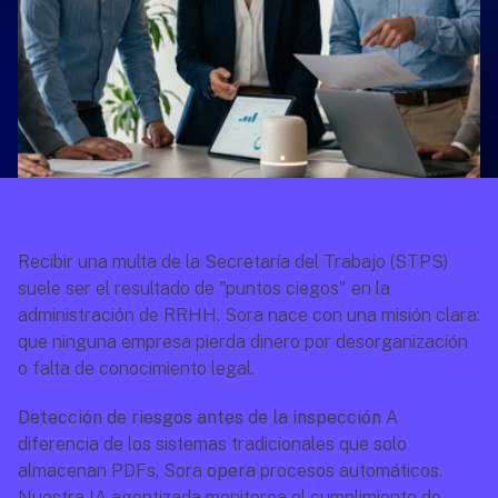
Recibir una multa de la Secretaría del Trabajo (STPS) 
suele ser el resultado de "puntos ciegos" en la 
administración de RRHH. Sora nace con una misión clara: 
que ninguna empresa pierda dinero por desorganización 
o falta de conocimiento legal.
Detección de riesgos antes de la inspección
 A 
diferencia de los sistemas tradicionales que solo 
almacenan PDFs, Sora 
opera
 procesos automáticos. 
Nuestra IA agentizada monitorea el cumplimiento de 