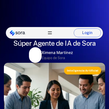
Login
Evita multas de la STPS con el
Login
Súper Agente de IA de Sora
Ximena Martínez
Equipo de Sora
Inteligencia Artificial