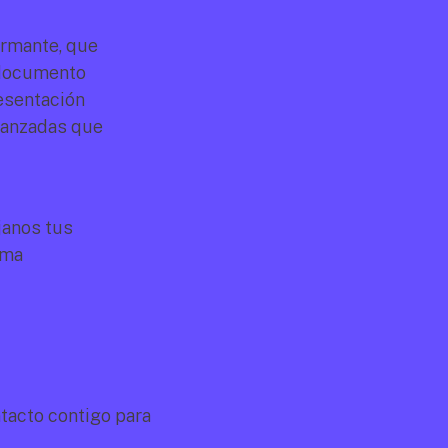
irmante, que 
 documento 
esentación 
vanzadas que 
anos tus 
ma 
acto contigo para 