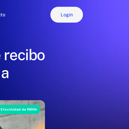
Login
cto
Login
 recibo
da
Efectividad de RRHH