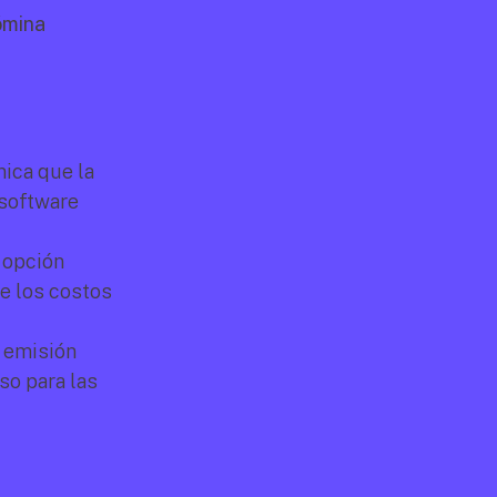
mina 
ica que la 
software 
 opción 
 los costos 
 emisión 
o para las 