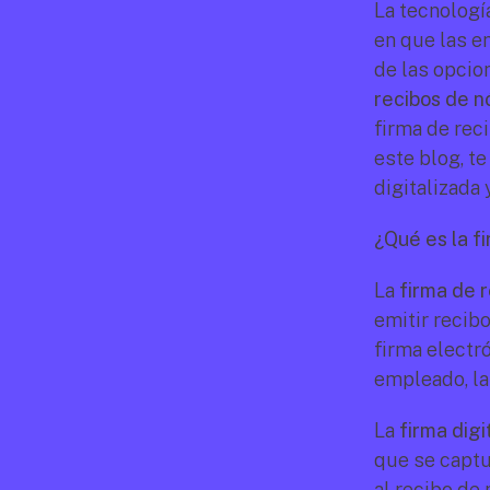
La tecnologí
en que las e
de las opcio
recibos de n
firma de rec
este blog, t
digitalizada
¿Qué es la f
La 
firma de 
emitir recibo
firma electró
empleado, la
La 
firma digi
que se captu
al recibo de 