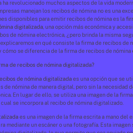
a ha revolucionado muchos aspectos de la vida moderna
mpresas manejan los recibos de nómina no es una exce
nes disponibles para emitir recibos de nómina es la 
fir
ómina digitalizada
, una opción más económica y accesib
ibos de nómina electrónica, ¿pero brinda la misma segu
e explicaremos en qué consiste la firma de recibos de 
 y cómo se diferencia de la firma de recibos de nómina 
irma de recibos de nómina digitalizada?
recibos de nómina digitalizada
 es una opción que se util
s de nómina de manera digital, pero sin la necesidad de
nica. En lugar de ello, se utiliza una imagen de la firma 
 cual se incorpora al recibo de nómina digitalizado.
talizada
 es una imagen de la firma escrita a mano del 
ra mediante un escáner o una fotografía. Esta imagen s
nómina digitalizado, lo que permite que sea enviado por