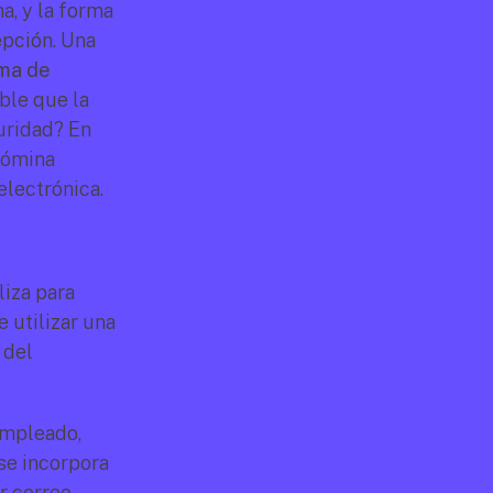
, y la forma 
pción. Una 
ma de 
le que la 
ridad? En 
nómina 
electrónica.
iza para 
 utilizar una 
del 
empleado, 
e incorpora 
 correo 