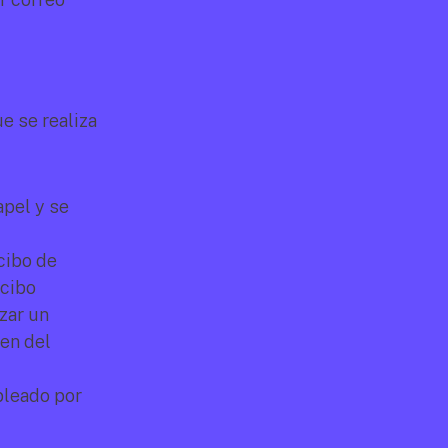
 se realiza 
pel y se 
cibo de 
cibo 
zar un 
en del 
pleado por 