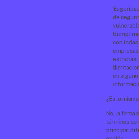
Seguridad:
de segurid
vulnerable
Cumplimien
con todas 
empresas 
estrictas.
Limitacion
en algunos
informació
¿Es lo mismo 
No, la firma 
términos se 
principal dif
opción.