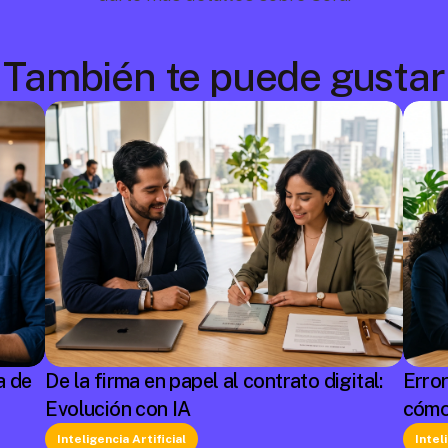
También te puede gustar
a de
De la firma en papel al contrato digital:
Erro
Evolución con IA
cómo
Inteligencia Artificial
Intel