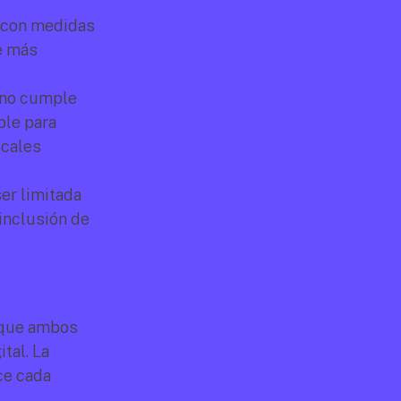
 con medidas 
e más 
 no cumple 
le para 
cales 
er limitada 
inclusión de 
nque ambos 
al. La 
ce cada 