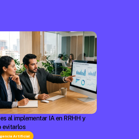
res al implementar IA en RRHH y
 evitarlos
igencia Artificial