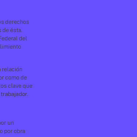
os derechos 
de ésta. 
ederal del 
limiento 
 relación 
or como de 
os clave que 
 trabajador
.
or un 
 por obra 