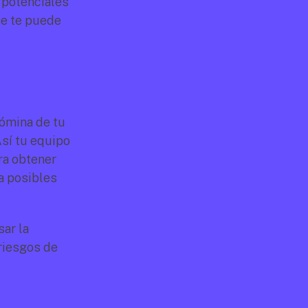
 potenciales 
e te puede 
mina de tu 
í tu equipo 
a obtener 
 posibles 
ar la 
riesgos de 