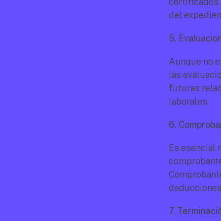
certificados
del expedien
5. Evaluaci
Aunque no es
las evaluaci
futuras rela
laborales.
6. Comproba
Es esencial 
comprobantes
Comprobante F
deducciones 
7. Terminaci