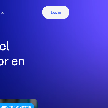
Login
cto
Login
el
or en
umplimiento Laboral