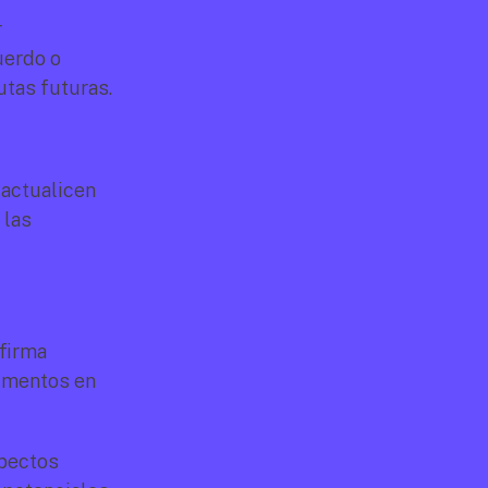
 
erdo o 
utas futuras.
actualicen 
las 
firma 
umentos en 
pectos 