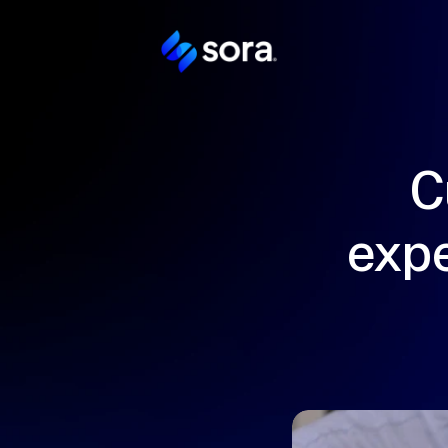
C
expe