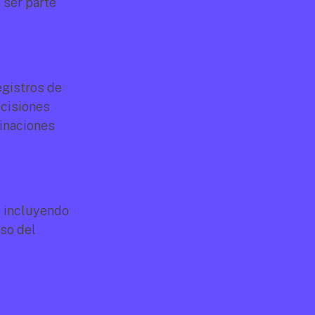
ser parte 
gistros de 
cisiones 
inaciones 
 incluyendo 
so del 