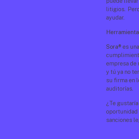
puede llevar
litigios.  P
ayudar.
Herramienta 
Sora®
 es una
cumplimiento
empresa de m
y tú ya no t
su firma en 
auditorías.
¿Te gustaría
oportunidad 
sanciones leg