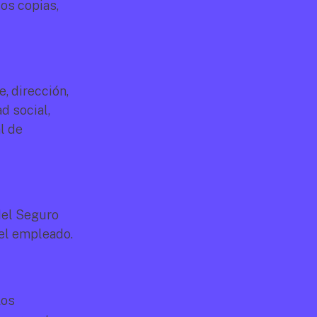
os copias, 
 dirección, 
 social, 
 de 
del Seguro 
del empleado.
os 